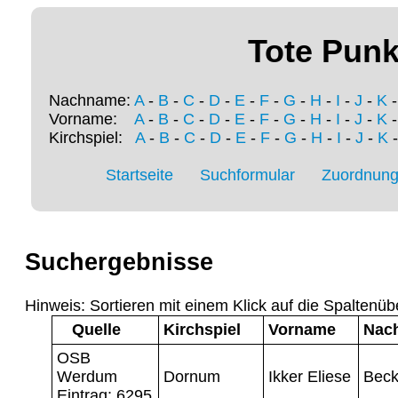
Tote Punk
Nachname:
A
-
B
-
C
-
D
-
E
-
F
-
G
-
H
-
I
-
J
-
K
Vorname:
A
-
B
-
C
-
D
-
E
-
F
-
G
-
H
-
I
-
J
-
K
Kirchspiel:
A
-
B
-
C
-
D
-
E
-
F
-
G
-
H
-
I
-
J
-
K
Startseite
Suchformular
Zuordnung 
Suchergebnisse
Hinweis: Sortieren mit einem Klick auf die Spaltenüb
Quelle
Kirchspiel
Vorname
Nac
OSB
Werdum
Dornum
Ikker Eliese
Beck
Eintrag: 6295