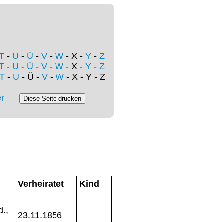
T
-
U
-
Ü
-
V
-
W
- X -
Y
-
Z
T
-
U
-
Ü
-
V
-
W
- X -
Y
-
Z
T
-
U
- Ü -
V
-
W
- X - Y - Z
r
Verheiratet
Kind
.,
23.11.1856