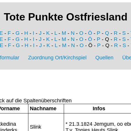
Tote Punkte Ostfriesland
E
-
F
-
G
-
H
-
I
-
J
-
K
-
L
-
M
-
N
-
O
-
Ö
-
P
-
Q
-
R
-
S
-
E
-
F
-
G
-
H
-
I
-
J
-
K
-
L
-
M
-
N
-
O
-
Ö
-
P
- Q -
R
-
S
-
E
-
F
-
G
-
H
-
I
-
J
-
K
-
L
-
M
-
N
-
O
- Ö -
P
- Q -
R
-
S
-
formular
Zuordnung Ort/Kirchspiel
Quellen
Übe
ck auf die Spaltenüberschriften
Vorname
Nachname
Infos
kkedina
* 21.3.1824 Jemgum, oo ebd
Slink
inderks
T.v. Tonjes Heuts Slink