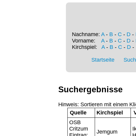
Nachname:
A
-
B
-
C
-
D
-
Vorname:
A
-
B
-
C
-
D
-
Kirchspiel:
A
-
B
-
C
-
D
-
Startseite
Such
Suchergebnisse
Hinweis: Sortieren mit einem Kli
Quelle
Kirchspiel
OSB
Critzum
I
Jemgum
Eintrag:
H