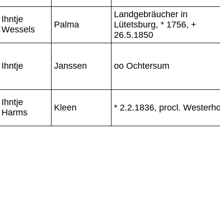
Landgebräucher in
Ihntje
Palma
Lütetsburg, * 1756, +
Wessels
26.5.1850
Ihntje
Janssen
oo Ochtersum
Ihntje
Kleen
* 2.2.1836, procl. Westerho
Harms