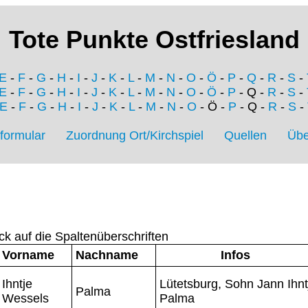
Tote Punkte Ostfriesland
E
-
F
-
G
-
H
-
I
-
J
-
K
-
L
-
M
-
N
-
O
-
Ö
-
P
-
Q
-
R
-
S
-
E
-
F
-
G
-
H
-
I
-
J
-
K
-
L
-
M
-
N
-
O
-
Ö
-
P
- Q -
R
-
S
-
E
-
F
-
G
-
H
-
I
-
J
-
K
-
L
-
M
-
N
-
O
- Ö -
P
- Q -
R
-
S
-
formular
Zuordnung Ort/Kirchspiel
Quellen
Übe
ck auf die Spaltenüberschriften
Vorname
Nachname
Infos
Ihntje
Lütetsburg, Sohn Jann Ihnt
Palma
Wessels
Palma