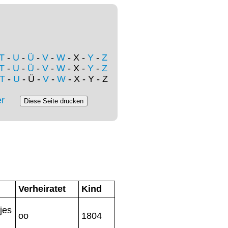
T
-
U
-
Ü
-
V
-
W
- X -
Y
-
Z
T
-
U
-
Ü
-
V
-
W
- X -
Y
-
Z
T
-
U
- Ü -
V
-
W
- X - Y - Z
r
Verheiratet
Kind
jes
oo
1804