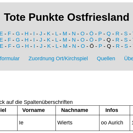
Tote Punkte Ostfriesland
E
-
F
-
G
-
H
-
I
-
J
-
K
-
L
-
M
-
N
-
O
-
Ö
-
P
-
Q
-
R
-
S
-
E
-
F
-
G
-
H
-
I
-
J
-
K
-
L
-
M
-
N
-
O
-
Ö
-
P
- Q -
R
-
S
-
E
-
F
-
G
-
H
-
I
-
J
-
K
-
L
-
M
-
N
-
O
- Ö -
P
- Q -
R
-
S
-
formular
Zuordnung Ort/Kirchspiel
Quellen
Übe
ck auf die Spaltenüberschriften
iel
Vorname
Nachname
Infos
Ie
Wierts
oo Aurich