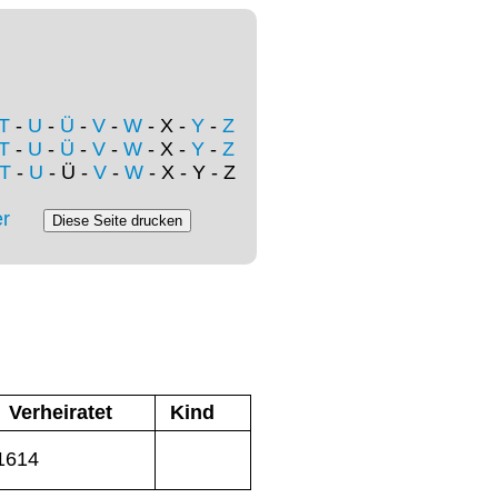
T
-
U
-
Ü
-
V
-
W
- X -
Y
-
Z
T
-
U
-
Ü
-
V
-
W
- X -
Y
-
Z
T
-
U
- Ü -
V
-
W
- X - Y - Z
r
Verheiratet
Kind
1614