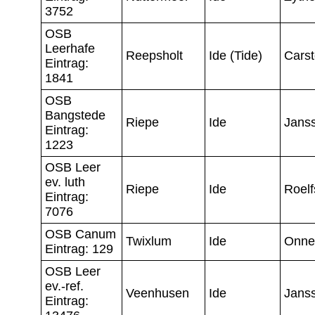
3752
OSB
Leerhafe
Reepsholt
Ide (Tide)
Cars
Eintrag:
1841
OSB
Bangstede
Riepe
Ide
Jans
Eintrag:
1223
OSB Leer
ev. luth
Riepe
Ide
Roelf
Eintrag:
7076
OSB Canum
Twixlum
Ide
Onne
Eintrag: 129
OSB Leer
ev.-ref.
Veenhusen
Ide
Jans
Eintrag: