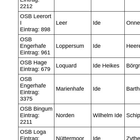
2212
OSB Leerort
I
Leer
Ide
Onne
Eintrag: 898
OSB
Engerhafe
Loppersum
Ide
Heer
Eintrag: 961
OSB Hage
Loquard
Ide Heikes
Börg
Eintrag: 679
OSB
Engerhafe
Marienhafe
Ide
Bart
Eintrag:
3375
OSB Bingum
Eintrag:
Norden
Wilhelm Ide
Schi
2211
OSB Loga
Eintrag:
Nüttermoor
Ide
Zyth