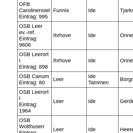
OFB
Carolinensiel
Funnix
Ide
Tjark
Eintrag: 995
OSB Leer
ev.-ref.
Ihrhove
Ide
Onne
Eintrag:
9606
OSB Leerort
I
Ihrhove
Ide
Onne
Eintrag: 898
OSB Canum
Ide
Leer
Borg
Eintrag: 80
Tammen
OSB Leerort
I
Leer
Ide
Gerd
Eintrag:
1964
OSB
Wolthusen
Leer
Ide
Heer
Eintrag: