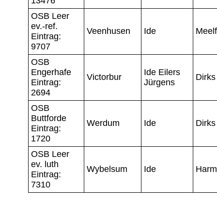
13476
OSB Leer
ev.-ref.
Veenhusen
Ide
Meel
Eintrag:
9707
OSB
Engerhafe
Ide Eilers
Victorbur
Dirks
Eintrag:
Jürgens
2694
OSB
Buttforde
Werdum
Ide
Dirks
Eintrag:
1720
OSB Leer
ev. luth
Wybelsum
Ide
Harm
Eintrag:
7310