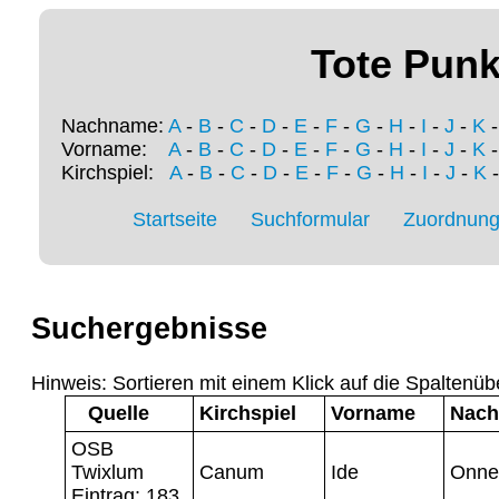
Tote Punk
Nachname:
A
-
B
-
C
-
D
-
E
-
F
-
G
-
H
-
I
-
J
-
K
Vorname:
A
-
B
-
C
-
D
-
E
-
F
-
G
-
H
-
I
-
J
-
K
Kirchspiel:
A
-
B
-
C
-
D
-
E
-
F
-
G
-
H
-
I
-
J
-
K
Startseite
Suchformular
Zuordnung 
Suchergebnisse
Hinweis: Sortieren mit einem Klick auf die Spaltenüb
Quelle
Kirchspiel
Vorname
Nac
OSB
Twixlum
Canum
Ide
Onne
Eintrag: 183