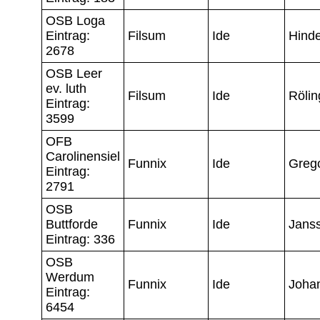
OSB Loga
Eintrag:
Filsum
Ide
Hind
2678
OSB Leer
ev. luth
Filsum
Ide
Rölin
Eintrag:
3599
OFB
Carolinensiel
Funnix
Ide
Grego
Eintrag:
2791
OSB
Buttforde
Funnix
Ide
Jans
Eintrag: 336
OSB
Werdum
Funnix
Ide
Joha
Eintrag:
6454