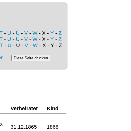
T
-
U
-
Ü
-
V
-
W
- X -
Y
-
Z
T
-
U
-
Ü
-
V
-
W
- X -
Y
-
Z
T
-
U
- Ü -
V
-
W
- X - Y - Z
r
Verheiratet
Kind
ix
31.12.1865
1868