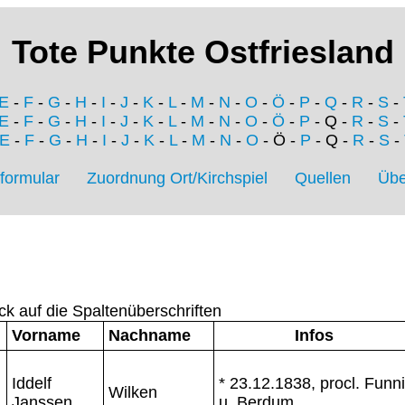
Tote Punkte Ostfriesland
E
-
F
-
G
-
H
-
I
-
J
-
K
-
L
-
M
-
N
-
O
-
Ö
-
P
-
Q
-
R
-
S
-
E
-
F
-
G
-
H
-
I
-
J
-
K
-
L
-
M
-
N
-
O
-
Ö
-
P
- Q -
R
-
S
-
E
-
F
-
G
-
H
-
I
-
J
-
K
-
L
-
M
-
N
-
O
- Ö -
P
- Q -
R
-
S
-
formular
Zuordnung Ort/Kirchspiel
Quellen
Übe
ck auf die Spaltenüberschriften
Vorname
Nachname
Infos
Iddelf
* 23.12.1838, procl. Funn
Wilken
Janssen
u. Berdum