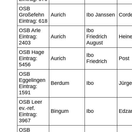
OSB
Großefehn
Aurich
Ibo Janssen
Cord
Eintrag: 618
OSB Arle
Ibo
Eintrag:
Aurich
Friedrich
Hein
2403
August
OSB Hage
Ibo
Eintrag:
Aurich
Post
Friedrich
5456
OSB
Eggelingen
Berdum
Ibo
Jürg
Eintrag:
1591
OSB Leer
ev.-ref.
Bingum
Ibo
Edza
Eintrag:
3967
OSB