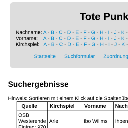
Tote Punk
Nachname:
A
-
B
-
C
-
D
-
E
-
F
-
G
-
H
-
I
-
J
-
K
Vorname:
A
-
B
-
C
-
D
-
E
-
F
-
G
-
H
-
I
-
J
-
K
Kirchspiel:
A
-
B
-
C
-
D
-
E
-
F
-
G
-
H
-
I
-
J
-
K
Startseite
Suchformular
Zuordnung 
Suchergebnisse
Hinweis: Sortieren mit einem Klick auf die Spaltenüb
Quelle
Kirchspiel
Vorname
Nac
OSB
Westerende
Arle
Ibo Willms
Ihben
Eintrag: 970