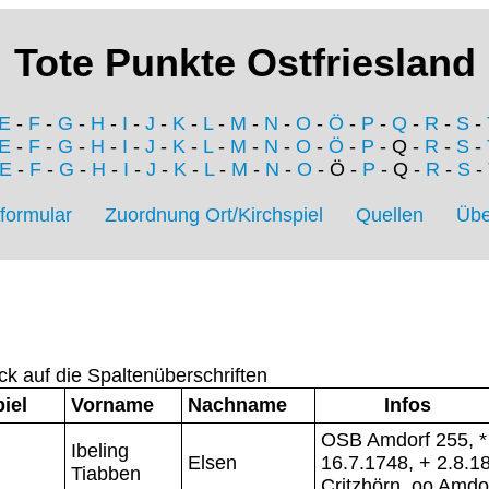
Tote Punkte Ostfriesland
E
-
F
-
G
-
H
-
I
-
J
-
K
-
L
-
M
-
N
-
O
-
Ö
-
P
-
Q
-
R
-
S
-
E
-
F
-
G
-
H
-
I
-
J
-
K
-
L
-
M
-
N
-
O
-
Ö
-
P
- Q -
R
-
S
-
E
-
F
-
G
-
H
-
I
-
J
-
K
-
L
-
M
-
N
-
O
- Ö -
P
- Q -
R
-
S
-
formular
Zuordnung Ort/Kirchspiel
Quellen
Übe
ck auf die Spaltenüberschriften
iel
Vorname
Nachname
Infos
OSB Amdorf 255, *
Ibeling
Elsen
16.7.1748, + 2.8.1
Tiabben
Critzhörn, oo Amdo