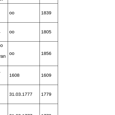
g
oo
1839
4
oo
1805
oo
oo
1856
van
+
1608
1609
31.03.1777
1779