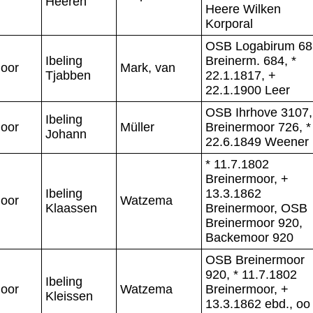
Heeren
Heere Wilken
Korporal
OSB Logabirum 68
Ibeling
Breinerm. 684, *
oor
Mark, van
Tjabben
22.1.1817, +
22.1.1900 Leer
OSB Ihrhove 3107,
Ibeling
oor
Müller
Breinermoor 726, *
Johann
22.6.1849 Weener
* 11.7.1802
Breinermoor, +
Ibeling
13.3.1862
oor
Watzema
Klaassen
Breinermoor, OSB
Breinermoor 920,
Backemoor 920
OSB Breinermoor
920, * 11.7.1802
Ibeling
oor
Watzema
Breinermoor, +
Kleissen
13.3.1862 ebd., oo