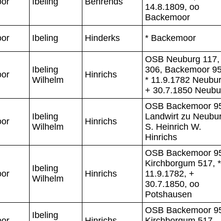
or
Ibeling
Behrends
14.8.1809, oo
Backemoor
or
Ibeling
Hinderks
* Backemoor
OSB Neuburg 117,
Ibeling
306, Backemoor 95
or
Hinrichs
Wilhelm
* 11.9.1782 Neubur
+ 30.7.1850 Neubu
OSB Backemoor 9
Ibeling
Landwirt zu Neubur
or
Hinrichs
Wilhelm
S. Heinrich W.
Hinrichs
OSB Backemoor 9
Kirchborgum 517, *
Ibeling
or
Hinrichs
11.9.1782, +
Wilhelm
30.7.1850, oo
Potshausen
OSB Backemoor 9
Ibeling
or
Hinrichs
Kirchborgum 517,