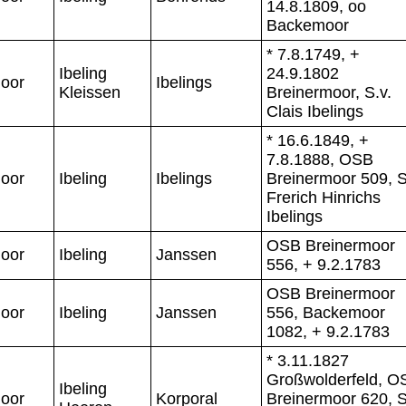
14.8.1809, oo
Backemoor
* 7.8.1749, +
Ibeling
24.9.1802
oor
Ibelings
Kleissen
Breinermoor, S.v.
Clais Ibelings
* 16.6.1849, +
7.8.1888, OSB
oor
Ibeling
Ibelings
Breinermoor 509, S
Frerich Hinrichs
Ibelings
OSB Breinermoor
oor
Ibeling
Janssen
556, + 9.2.1783
OSB Breinermoor
oor
Ibeling
Janssen
556, Backemoor
1082, + 9.2.1783
* 3.11.1827
Großwolderfeld, O
Ibeling
oor
Korporal
Breinermoor 620, S