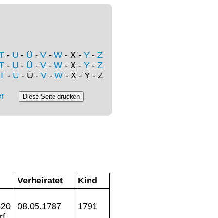
T
-
U
-
Ü
-
V
-
W
- X -
Y
-
Z
T
-
U
-
Ü
-
V
-
W
- X -
Y
-
Z
T
-
U
- Ü -
V
-
W
- X - Y - Z
r
Verheiratet
Kind
820
08.05.1787
1791
rf