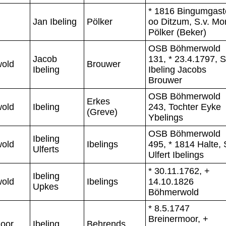
* 1816 Bingumgast
Jan Ibeling
Pölker
oo Ditzum, S.v. Mor
Pölker (Beker)
OSB Böhmerwold
Jacob
131, * 23.4.1797, S
old
Brouwer
Ibeling
Ibeling Jacobs
Brouwer
OSB Böhmerwold
Erkes
old
Ibeling
243, Tochter Eyke
(Greve)
Ybelings
OSB Böhmerwold
Ibeling
old
Ibelings
495, * 1814 Halte, 
Ulferts
Ulfert Ibelings
* 30.11.1762, +
Ibeling
old
Ibelings
14.10.1826
Upkes
Böhmerwold
* 8.5.1747
Breinermoor, +
oor
Ibeling
Behrends