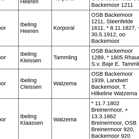
Heeren
Backemoor 1211
OSB Backemoor
1211, Steenfelde
Ibeling
or
Korporal
1611, * 8.11.1827, 
Heeren
30.5.1912, oo
Backemoor
OSB Backemoor
Ibeling
or
Tammling
1289, * 1805 Rhau
Kleissen
S.v. Baje E. Tamml
OSB Backemoor
Ibeling
1939, Landwirt
or
Watzema
Cleissen
Backemoor, T.
Hilkeline Watzema
* 11.7.1802
Breinermoor, +
Ibeling
13.3.1862
or
Watzema
Klaassen
Breinermoor, OSB
Breinermoor 920,
Backemoor 920