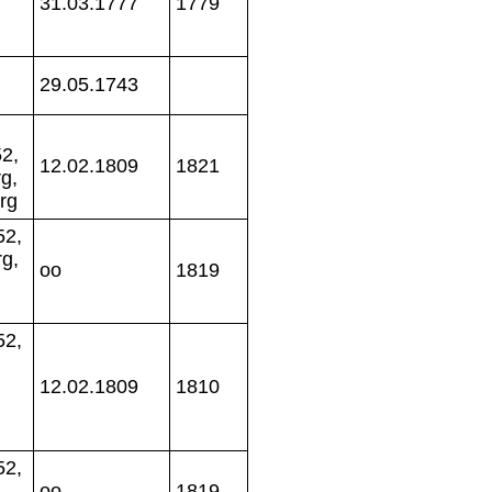
31.03.1777
1779
29.05.1743
2,
12.02.1809
1821
g,
rg
52,
g,
oo
1819
52,
12.02.1809
1810
52,
oo
1819