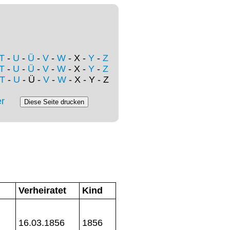
T
-
U
-
Ü
-
V
-
W
- X -
Y
-
Z
T
-
U
-
Ü
-
V
-
W
- X -
Y
-
Z
T
-
U
- Ü -
V
-
W
- X - Y - Z
r
Verheiratet
Kind
16.03.1856
1856