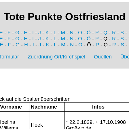
Tote Punkte Ostfriesland
E
-
F
-
G
-
H
-
I
-
J
-
K
-
L
-
M
-
N
-
O
-
Ö
-
P
-
Q
-
R
-
S
-
E
-
F
-
G
-
H
-
I
-
J
-
K
-
L
-
M
-
N
-
O
-
Ö
-
P
- Q -
R
-
S
-
E
-
F
-
G
-
H
-
I
-
J
-
K
-
L
-
M
-
N
-
O
- Ö -
P
- Q -
R
-
S
-
formular
Zuordnung Ort/Kirchspiel
Quellen
Übe
ck auf die Spaltenüberschriften
Vorname
Nachname
Infos
Ibelina
* 22.2.1829, + 17.10.1908
Hoek
Willems
Großwolde