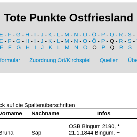
Tote Punkte Ostfriesland
E
-
F
-
G
-
H
-
I
-
J
-
K
-
L
-
M
-
N
-
O
-
Ö
-
P
-
Q
-
R
-
S
-
E
-
F
-
G
-
H
-
I
-
J
-
K
-
L
-
M
-
N
-
O
-
Ö
-
P
- Q -
R
-
S
-
E
-
F
-
G
-
H
-
I
-
J
-
K
-
L
-
M
-
N
-
O
- Ö -
P
- Q -
R
-
S
-
formular
Zuordnung Ort/Kirchspiel
Quellen
Übe
ck auf die Spaltenüberschriften
Vorname
Nachname
Infos
OSB Bingum 2190, *
Bruna
Sap
21.1.1844 Bingum, +