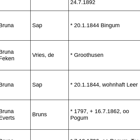
24.7.1892
Bruna
Sap
* 20.1.1844 Bingum
Bruna
Vries, de
* Groothusen
Feken
Bruna
Sap
* 20.1.1844, wohnhaft Leer
Bruna
* 1797, + 16.7.1862, oo
Bruns
Everts
Pogum