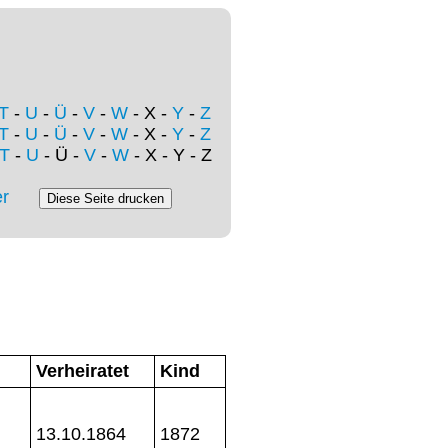
T
-
U
-
Ü
-
V
-
W
- X -
Y
-
Z
T
-
U
-
Ü
-
V
-
W
- X -
Y
-
Z
T
-
U
- Ü -
V
-
W
- X - Y - Z
r
Verheiratet
Kind
13.10.1864
1872