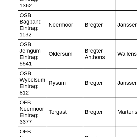
1362
OSB
Bagband
Neermoor
Bregter
Jansse
Eintrag:
1132
OSB
Jemgum
Bregter
Oldersum
Wallens
Eintrag:
Anthons
5541
OSB
Wybelsum
Rysum
Bregter
Jansse
Eintrag:
812
OFB
Neermoor
Tergast
Bregter
Marten
Eintrag:
3377
OFB