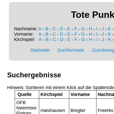
Tote Punk
Nachname:
A
-
B
-
C
-
D
-
E
-
F
-
G
-
H
-
I
-
J
-
K
Vorname:
A
-
B
-
C
-
D
-
E
-
F
-
G
-
H
-
I
-
J
-
K
Kirchspiel:
A
-
B
-
C
-
D
-
E
-
F
-
G
-
H
-
I
-
J
-
K
Startseite
Suchformular
Zuordnung 
Suchergebnisse
Hinweis: Sortieren mit einem Klick auf die Spaltenüb
Quelle
Kirchspiel
Vorname
Nachn
OFB
Neermoor
Hatshausen
Bregter
Freerks
Eintrag: