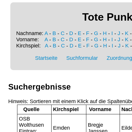
Tote Punk
Nachname:
A
-
B
-
C
-
D
-
E
-
F
-
G
-
H
-
I
-
J
-
K
Vorname:
A
-
B
-
C
-
D
-
E
-
F
-
G
-
H
-
I
-
J
-
K
Kirchspiel:
A
-
B
-
C
-
D
-
E
-
F
-
G
-
H
-
I
-
J
-
K
Startseite
Suchformular
Zuordnung 
Suchergebnisse
Hinweis: Sortieren mit einem Klick auf die Spaltenüb
Quelle
Kirchspiel
Vorname
Nac
OSB
Wolthusen
Bregje
Emden
Eild
Eintrag:
Janssen