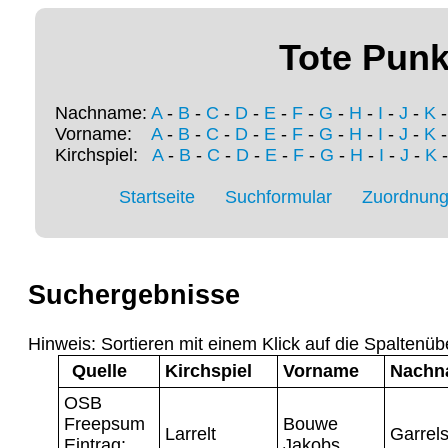
Tote Punk
Nachname:
A
-
B
-
C
-
D
-
E
-
F
-
G
-
H
-
I
-
J
-
K
Vorname:
A
-
B
-
C
-
D
-
E
-
F
-
G
-
H
-
I
-
J
-
K
Kirchspiel:
A
-
B
-
C
-
D
-
E
-
F
-
G
-
H
-
I
-
J
-
K
Startseite
Suchformular
Zuordnung 
Suchergebnisse
Hinweis: Sortieren mit einem Klick auf die Spaltenüb
Quelle
Kirchspiel
Vorname
Nachn
OSB
Freepsum
Bouwe
Larrelt
Garrel
Eintrag:
Jakobs