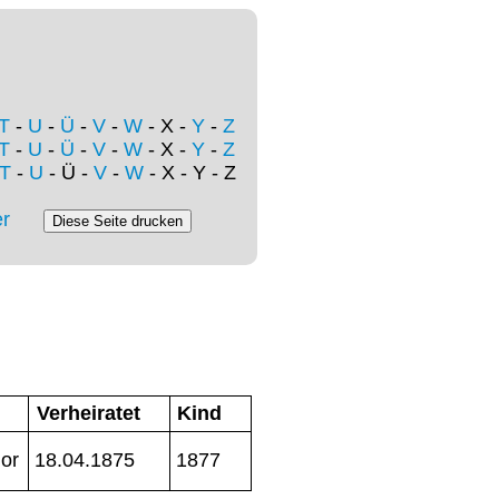
T
-
U
-
Ü
-
V
-
W
- X -
Y
-
Z
T
-
U
-
Ü
-
V
-
W
- X -
Y
-
Z
T
-
U
- Ü -
V
-
W
- X - Y - Z
r
Verheiratet
Kind
hor
18.04.1875
1877