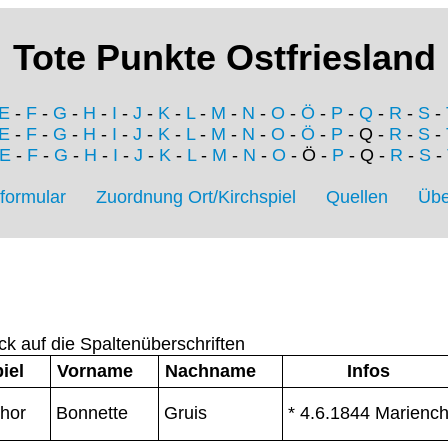
Tote Punkte Ostfriesland
E
-
F
-
G
-
H
-
I
-
J
-
K
-
L
-
M
-
N
-
O
-
Ö
-
P
-
Q
-
R
-
S
-
E
-
F
-
G
-
H
-
I
-
J
-
K
-
L
-
M
-
N
-
O
-
Ö
-
P
- Q -
R
-
S
-
E
-
F
-
G
-
H
-
I
-
J
-
K
-
L
-
M
-
N
-
O
- Ö -
P
- Q -
R
-
S
-
formular
Zuordnung Ort/Kirchspiel
Quellen
Übe
ck auf die Spaltenüberschriften
iel
Vorname
Nachname
Infos
hor
Bonnette
Gruis
* 4.6.1844 Marienc