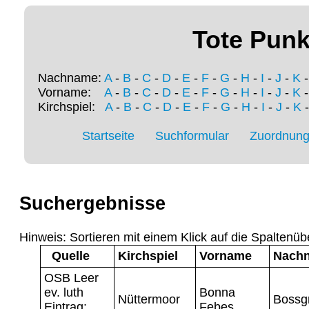
Tote Punk
Nachname:
A
-
B
-
C
-
D
-
E
-
F
-
G
-
H
-
I
-
J
-
K
Vorname:
A
-
B
-
C
-
D
-
E
-
F
-
G
-
H
-
I
-
J
-
K
Kirchspiel:
A
-
B
-
C
-
D
-
E
-
F
-
G
-
H
-
I
-
J
-
K
Startseite
Suchformular
Zuordnung 
Suchergebnisse
Hinweis: Sortieren mit einem Klick auf die Spaltenüb
Quelle
Kirchspiel
Vorname
Nach
OSB Leer
ev. luth
Bonna
Nüttermoor
Bossg
Eintrag:
Febes