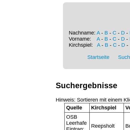
Nachname:
A
-
B
-
C
-
D
-
Vorname:
A
-
B
-
C
-
D
-
Kirchspiel:
A
-
B
-
C
-
D
-
Startseite
Such
Suchergebnisse
Hinweis: Sortieren mit einem Kli
Quelle
Kirchspiel
V
OSB
Leerhafe
Reepsholt
B
Eintrag: