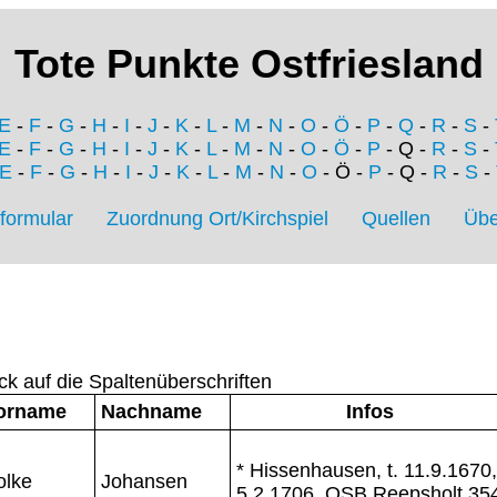
Tote Punkte Ostfriesland
E
-
F
-
G
-
H
-
I
-
J
-
K
-
L
-
M
-
N
-
O
-
Ö
-
P
-
Q
-
R
-
S
-
E
-
F
-
G
-
H
-
I
-
J
-
K
-
L
-
M
-
N
-
O
-
Ö
-
P
- Q -
R
-
S
-
E
-
F
-
G
-
H
-
I
-
J
-
K
-
L
-
M
-
N
-
O
- Ö -
P
- Q -
R
-
S
-
formular
Zuordnung Ort/Kirchspiel
Quellen
Übe
ck auf die Spaltenüberschriften
orname
Nachname
Infos
* Hissenhausen, t. 11.9.1670,
olke
Johansen
5.2.1706, OSB Reepsholt 35