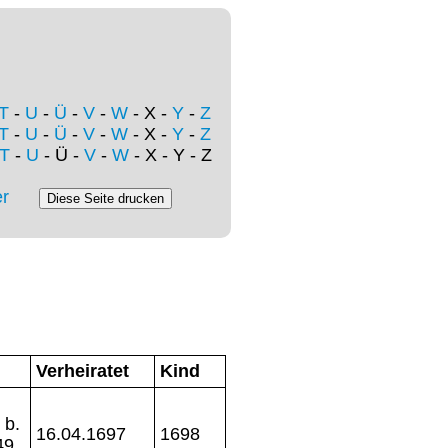
T
-
U
-
Ü
-
V
-
W
- X -
Y
-
Z
T
-
U
-
Ü
-
V
-
W
- X -
Y
-
Z
T
-
U
- Ü -
V
-
W
- X - Y - Z
r
Verheiratet
Kind
 b.
16.04.1697
1698
49