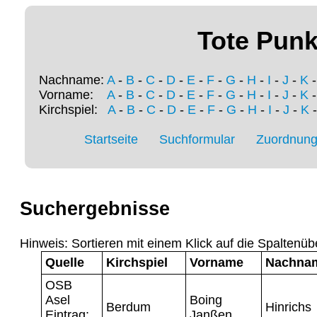
Tote Punk
Nachname:
A
-
B
-
C
-
D
-
E
-
F
-
G
-
H
-
I
-
J
-
K
Vorname:
A
-
B
-
C
-
D
-
E
-
F
-
G
-
H
-
I
-
J
-
K
Kirchspiel:
A
-
B
-
C
-
D
-
E
-
F
-
G
-
H
-
I
-
J
-
K
Startseite
Suchformular
Zuordnung 
Suchergebnisse
Hinweis: Sortieren mit einem Klick auf die Spaltenüb
Quelle
Kirchspiel
Vorname
Nachna
OSB
Asel
Boing
Berdum
Hinrichs
Eintrag:
Janßen