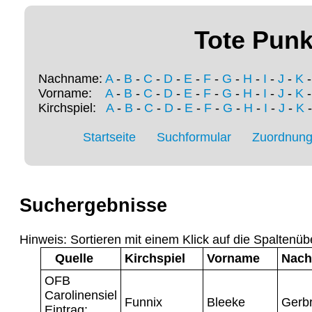
Tote Punk
Nachname:
A
-
B
-
C
-
D
-
E
-
F
-
G
-
H
-
I
-
J
-
K
Vorname:
A
-
B
-
C
-
D
-
E
-
F
-
G
-
H
-
I
-
J
-
K
Kirchspiel:
A
-
B
-
C
-
D
-
E
-
F
-
G
-
H
-
I
-
J
-
K
Startseite
Suchformular
Zuordnung 
Suchergebnisse
Hinweis: Sortieren mit einem Klick auf die Spaltenüb
Quelle
Kirchspiel
Vorname
Nac
OFB
Carolinensiel
Funnix
Bleeke
Gerb
Eintrag: