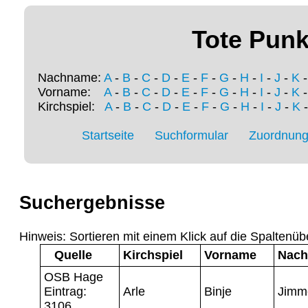
Tote Punk
Nachname:
A
-
B
-
C
-
D
-
E
-
F
-
G
-
H
-
I
-
J
-
K
Vorname:
A
-
B
-
C
-
D
-
E
-
F
-
G
-
H
-
I
-
J
-
K
Kirchspiel:
A
-
B
-
C
-
D
-
E
-
F
-
G
-
H
-
I
-
J
-
K
Startseite
Suchformular
Zuordnung 
Suchergebnisse
Hinweis: Sortieren mit einem Klick auf die Spaltenüb
Quelle
Kirchspiel
Vorname
Nac
OSB Hage
Eintrag:
Arle
Binje
Jimm
3106