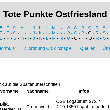
Tote Punkte Ostfriesland
E
-
F
-
G
-
H
-
I
-
J
-
K
-
L
-
M
-
N
-
O
-
Ö
-
P
-
Q
-
R
-
S
-
E
-
F
-
G
-
H
-
I
-
J
-
K
-
L
-
M
-
N
-
O
-
Ö
-
P
- Q -
R
-
S
-
E
-
F
-
G
-
H
-
I
-
J
-
K
-
L
-
M
-
N
-
O
- Ö -
P
- Q -
R
-
S
-
formular
Zuordnung Ort/Kirchspiel
Quellen
Übe
ck auf die Spaltenüberschriften
Vorname
Nachname
Infos
OSB Logabirum 372, *
Bilta
Groeneveld
4.10.1850 Logabirumerfeld
Gerdjedina