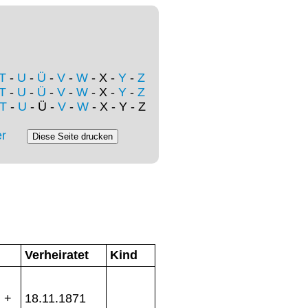
T
-
U
-
Ü
-
V
-
W
- X -
Y
-
Z
T
-
U
-
Ü
-
V
-
W
- X -
Y
-
Z
T
-
U
- Ü -
V
-
W
- X - Y - Z
r
Verheiratet
Kind
, +
18.11.1871