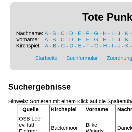
Tote Punk
Nachname:
A
-
B
-
C
-
D
-
E
-
F
-
G
-
H
-
I
-
J
-
K
Vorname:
A
-
B
-
C
-
D
-
E
-
F
-
G
-
H
-
I
-
J
-
K
Kirchspiel:
A
-
B
-
C
-
D
-
E
-
F
-
G
-
H
-
I
-
J
-
K
Startseite
Suchformular
Zuordnung 
Suchergebnisse
Hinweis: Sortieren mit einem Klick auf die Spaltenüb
Quelle
Kirchspiel
Vorname
Nach
OSB Leer
ev. luth
Bilke
Backemoor
Däne
Eintrag:
Weierts