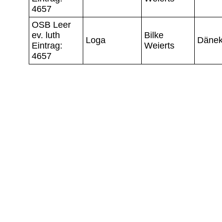
4657
OSB Leer
ev. luth
Bilke
Loga
Däne
Eintrag:
Weierts
4657