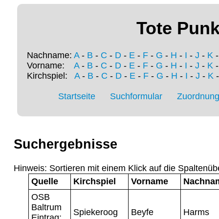
Tote Punk
Nachname:
A
-
B
-
C
-
D
-
E
-
F
-
G
-
H
-
I
-
J
-
K
Vorname:
A
-
B
-
C
-
D
-
E
-
F
-
G
-
H
-
I
-
J
-
K
Kirchspiel:
A
-
B
-
C
-
D
-
E
-
F
-
G
-
H
-
I
-
J
-
K
Startseite
Suchformular
Zuordnung 
Suchergebnisse
Hinweis: Sortieren mit einem Klick auf die Spaltenüb
Quelle
Kirchspiel
Vorname
Nachna
OSB
Baltrum
Spiekeroog
Beyfe
Harms
Eintrag: