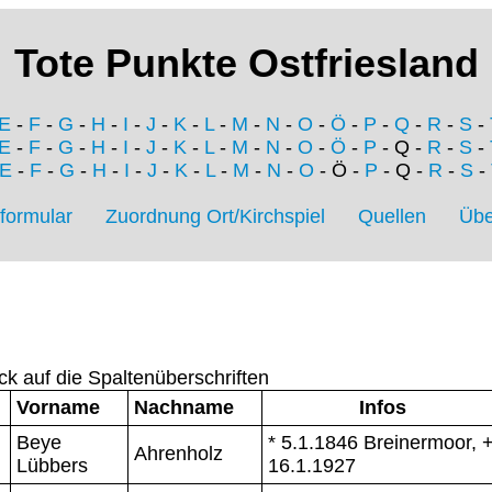
Tote Punkte Ostfriesland
E
-
F
-
G
-
H
-
I
-
J
-
K
-
L
-
M
-
N
-
O
-
Ö
-
P
-
Q
-
R
-
S
-
E
-
F
-
G
-
H
-
I
-
J
-
K
-
L
-
M
-
N
-
O
-
Ö
-
P
- Q -
R
-
S
-
E
-
F
-
G
-
H
-
I
-
J
-
K
-
L
-
M
-
N
-
O
- Ö -
P
- Q -
R
-
S
-
formular
Zuordnung Ort/Kirchspiel
Quellen
Übe
ck auf die Spaltenüberschriften
Vorname
Nachname
Infos
Beye
* 5.1.1846 Breinermoor, 
Ahrenholz
Lübbers
16.1.1927