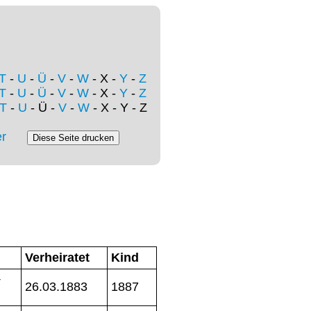
T
-
U
-
Ü
-
V
-
W
- X -
Y
-
Z
T
-
U
-
Ü
-
V
-
W
- X -
Y
-
Z
T
-
U
- Ü -
V
-
W
- X - Y - Z
r
Verheiratet
Kind
+
26.03.1883
1887