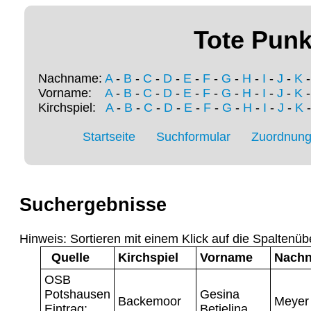
Tote Punk
Nachname:
A
-
B
-
C
-
D
-
E
-
F
-
G
-
H
-
I
-
J
-
K
Vorname:
A
-
B
-
C
-
D
-
E
-
F
-
G
-
H
-
I
-
J
-
K
Kirchspiel:
A
-
B
-
C
-
D
-
E
-
F
-
G
-
H
-
I
-
J
-
K
Startseite
Suchformular
Zuordnung 
Suchergebnisse
Hinweis: Sortieren mit einem Klick auf die Spaltenüb
Quelle
Kirchspiel
Vorname
Nach
OSB
Potshausen
Gesina
Backemoor
Meyer
Eintrag:
Betjelina