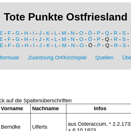
Tote Punkte Ostfriesland
E
-
F
-
G
-
H
-
I
-
J
-
K
-
L
-
M
-
N
-
O
-
Ö
-
P
-
Q
-
R
-
S
-
E
-
F
-
G
-
H
-
I
-
J
-
K
-
L
-
M
-
N
-
O
-
Ö
-
P
- Q -
R
-
S
-
E
-
F
-
G
-
H
-
I
-
J
-
K
-
L
-
M
-
N
-
O
- Ö -
P
- Q -
R
-
S
-
formular
Zuordnung Ort/Kirchspiel
Quellen
Übe
ck auf die Spaltenüberschriften
Vorname
Nachname
Infos
aus Osteraccum, * 2.2.173
Berndke
Ulferts
+ 6.10.1823