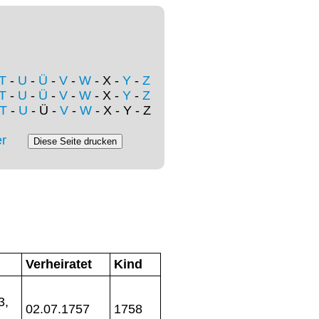
T
-
U
-
Ü
-
V
-
W
- X -
Y
-
Z
T
-
U
-
Ü
-
V
-
W
- X -
Y
-
Z
T
-
U
- Ü -
V
-
W
- X - Y - Z
r
Verheiratet
Kind
3,
02.07.1757
1758