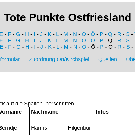
Tote Punkte Ostfriesland
E
-
F
-
G
-
H
-
I
-
J
-
K
-
L
-
M
-
N
-
O
-
Ö
-
P
-
Q
-
R
-
S
-
E
-
F
-
G
-
H
-
I
-
J
-
K
-
L
-
M
-
N
-
O
-
Ö
-
P
- Q -
R
-
S
-
E
-
F
-
G
-
H
-
I
-
J
-
K
-
L
-
M
-
N
-
O
- Ö -
P
- Q -
R
-
S
-
formular
Zuordnung Ort/Kirchspiel
Quellen
Übe
ck auf die Spaltenüberschriften
Vorname
Nachname
Infos
Berndje
Harms
Hilgenbur