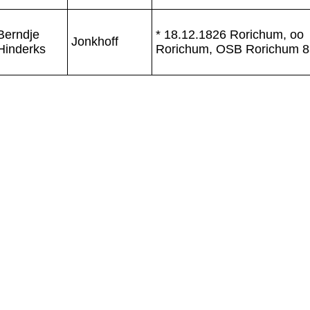
Berndje
* 18.12.1826 Rorichum, oo
Jonkhoff
Hinderks
Rorichum, OSB Rorichum 