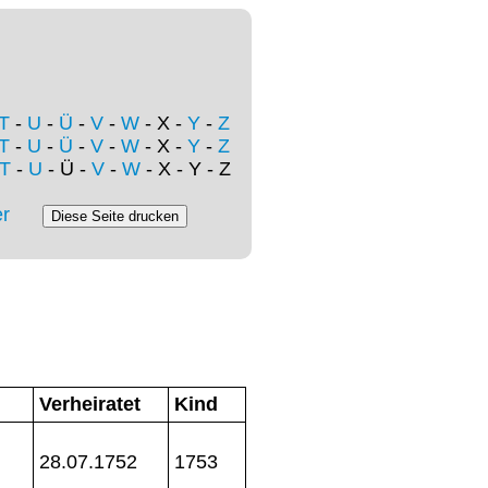
T
-
U
-
Ü
-
V
-
W
- X -
Y
-
Z
T
-
U
-
Ü
-
V
-
W
- X -
Y
-
Z
T
-
U
- Ü -
V
-
W
- X - Y - Z
r
Verheiratet
Kind
28.07.1752
1753