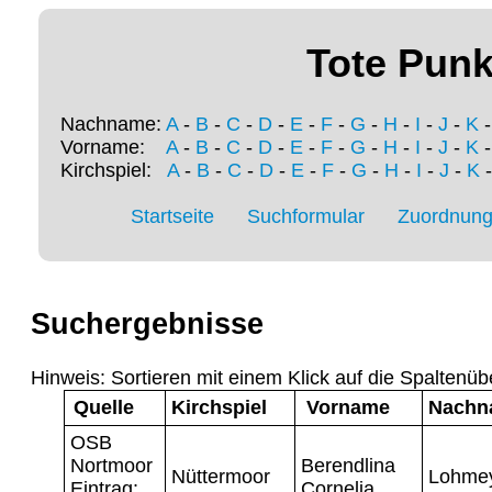
Tote Punk
Nachname:
A
-
B
-
C
-
D
-
E
-
F
-
G
-
H
-
I
-
J
-
K
Vorname:
A
-
B
-
C
-
D
-
E
-
F
-
G
-
H
-
I
-
J
-
K
Kirchspiel:
A
-
B
-
C
-
D
-
E
-
F
-
G
-
H
-
I
-
J
-
K
Startseite
Suchformular
Zuordnung 
Suchergebnisse
Hinweis: Sortieren mit einem Klick auf die Spaltenüb
Quelle
Kirchspiel
Vorname
Nachn
OSB
Nortmoor
Berendlina
Nüttermoor
Lohme
Eintrag:
Cornelia