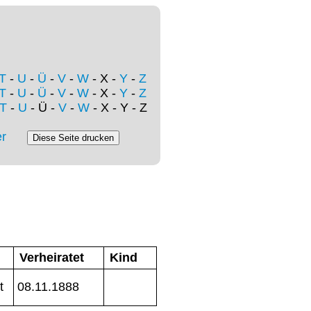
T
-
U
-
Ü
-
V
-
W
- X -
Y
-
Z
T
-
U
-
Ü
-
V
-
W
- X -
Y
-
Z
T
-
U
- Ü -
V
-
W
- X - Y - Z
r
Verheiratet
Kind
t
08.11.1888