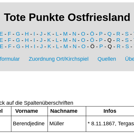
Tote Punkte Ostfriesland
E
-
F
-
G
-
H
-
I
-
J
-
K
-
L
-
M
-
N
-
O
-
Ö
-
P
-
Q
-
R
-
S
-
E
-
F
-
G
-
H
-
I
-
J
-
K
-
L
-
M
-
N
-
O
-
Ö
-
P
- Q -
R
-
S
-
E
-
F
-
G
-
H
-
I
-
J
-
K
-
L
-
M
-
N
-
O
- Ö -
P
- Q -
R
-
S
-
formular
Zuordnung Ort/Kirchspiel
Quellen
Übe
ck auf die Spaltenüberschriften
el
Vorname
Nachname
Infos
Berendjedine
Müller
* 8.11.1867, Tergas