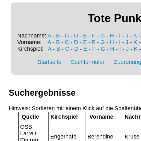
Tote Punk
Nachname:
A
-
B
-
C
-
D
-
E
-
F
-
G
-
H
-
I
-
J
-
K
Vorname:
A
-
B
-
C
-
D
-
E
-
F
-
G
-
H
-
I
-
J
-
K
Kirchspiel:
A
-
B
-
C
-
D
-
E
-
F
-
G
-
H
-
I
-
J
-
K
Startseite
Suchformular
Zuordnung 
Suchergebnisse
Hinweis: Sortieren mit einem Klick auf die Spaltenüb
Quelle
Kirchspiel
Vorname
Nach
OSB
Larrelt
Engerhafe
Berendine
Kruse
Eintrag: