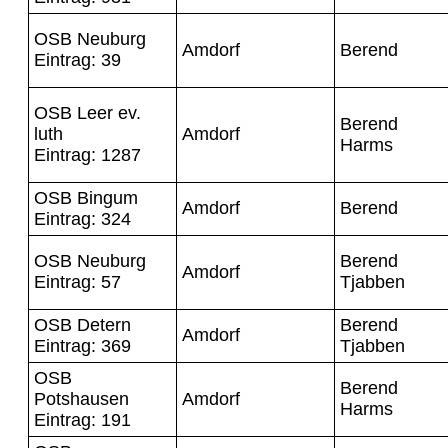
OSB Neuburg
Amdorf
Berend
Eintrag: 39
OSB Leer ev.
Berend
luth
Amdorf
Harms
Eintrag: 1287
OSB Bingum
Amdorf
Berend
Eintrag: 324
OSB Neuburg
Berend
Amdorf
Eintrag: 57
Tjabben
OSB Detern
Berend
Amdorf
Eintrag: 369
Tjabben
OSB
Berend
Potshausen
Amdorf
Harms
Eintrag: 191