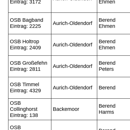
Eintrag: 3172
Ehmen
OSB Bagband
Berend
Aurich-Oldendorf
Eintrag: 2225
Ehmen
OSB Holtrop
Berend
Aurich-Oldendorf
Eintrag: 2409
Ehmen
OSB Großefehn
Berend
Aurich-Oldendorf
Eintrag: 2811
Peters
OSB Timmel
Aurich-Oldendorf
Berend
Eintrag: 4329
OSB
Berend
Collinghorst
Backemoor
Harms
Eintrag: 138
OSB