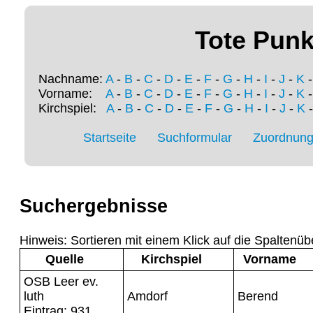
Tote Punk
Nachname:
A
-
B
-
C
-
D
-
E
-
F
-
G
-
H
-
I
-
J
-
K
Vorname:
A
-
B
-
C
-
D
-
E
-
F
-
G
-
H
-
I
-
J
-
K
Kirchspiel:
A
-
B
-
C
-
D
-
E
-
F
-
G
-
H
-
I
-
J
-
K
Startseite
Suchformular
Zuordnung 
Suchergebnisse
Hinweis: Sortieren mit einem Klick auf die Spaltenüb
Quelle
Kirchspiel
Vorname
OSB Leer ev.
luth
Amdorf
Berend
Eintrag: 931