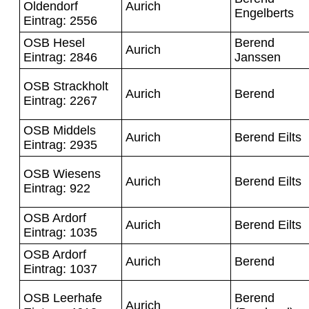
Oldendorf
Aurich
Engelberts
Eintrag: 2556
OSB Hesel
Berend
Aurich
Eintrag: 2846
Janssen
OSB Strackholt
Aurich
Berend
Eintrag: 2267
OSB Middels
Aurich
Berend Eilts
Eintrag: 2935
OSB Wiesens
Aurich
Berend Eilts
Eintrag: 922
OSB Ardorf
Aurich
Berend Eilts
Eintrag: 1035
OSB Ardorf
Aurich
Berend
Eintrag: 1037
OSB Leerhafe
Berend
Aurich