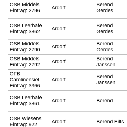
OSB Middels
Berend
Ardorf
Eintrag: 2796
Gerdes
OSB Leerhafe
Berend
Ardorf
Eintrag: 3862
Gerdes
OSB Middels
Berend
Ardorf
Eintrag: 2790
Gerdes
OSB Middels
Berend
Ardorf
Eintrag: 2792
Janssen
OFB
Berend
Carolinensiel
Ardorf
Janssen
Eintrag: 3366
OSB Leerhafe
Ardorf
Berend
Eintrag: 3861
OSB Wiesens
Ardorf
Berend Eilts
Eintrag: 922