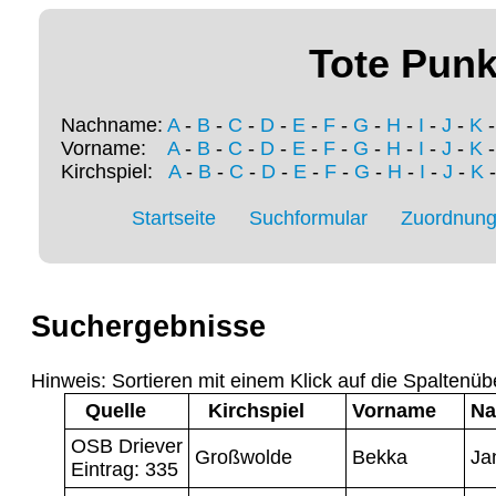
Tote Punk
Nachname:
A
-
B
-
C
-
D
-
E
-
F
-
G
-
H
-
I
-
J
-
K
Vorname:
A
-
B
-
C
-
D
-
E
-
F
-
G
-
H
-
I
-
J
-
K
Kirchspiel:
A
-
B
-
C
-
D
-
E
-
F
-
G
-
H
-
I
-
J
-
K
Startseite
Suchformular
Zuordnung 
Suchergebnisse
Hinweis: Sortieren mit einem Klick auf die Spaltenüb
Quelle
Kirchspiel
Vorname
Na
OSB Driever
Großwolde
Bekka
Ja
Eintrag: 335