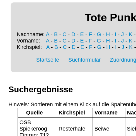
Tote Punk
Nachname:
A
-
B
-
C
-
D
-
E
-
F
-
G
-
H
-
I
-
J
-
K
Vorname:
A
-
B
-
C
-
D
-
E
-
F
-
G
-
H
-
I
-
J
-
K
Kirchspiel:
A
-
B
-
C
-
D
-
E
-
F
-
G
-
H
-
I
-
J
-
K
Startseite
Suchformular
Zuordnung 
Suchergebnisse
Hinweis: Sortieren mit einem Klick auf die Spaltenüb
Quelle
Kirchspiel
Vorname
Na
OSB
Spiekeroog
Resterhafe
Beiwe
Sie
Eintrag: 712