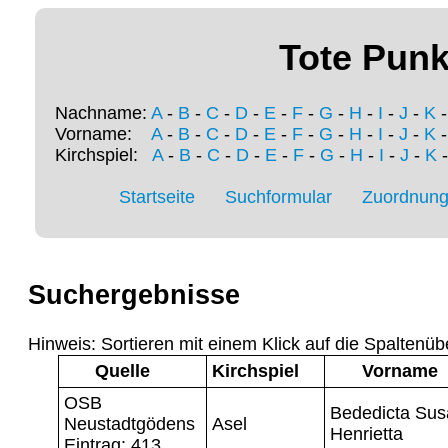
Tote Punk
Nachname:
A
-
B
-
C
-
D
-
E
-
F
-
G
-
H
-
I
-
J
-
K
Vorname:
A
-
B
-
C
-
D
-
E
-
F
-
G
-
H
-
I
-
J
-
K
Kirchspiel:
A
-
B
-
C
-
D
-
E
-
F
-
G
-
H
-
I
-
J
-
K
Startseite
Suchformular
Zuordnung 
Suchergebnisse
Hinweis: Sortieren mit einem Klick auf die Spaltenüb
Quelle
Kirchspiel
Vorname
OSB
Bededicta Su
Neustadtgödens
Asel
Henrietta
Eintrag: 413