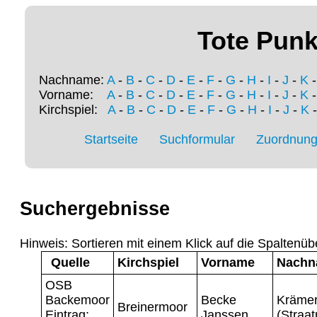
Tote Punk
Nachname:
A
-
B
-
C
-
D
-
E
-
F
-
G
-
H
-
I
-
J
-
K
Vorname:
A
-
B
-
C
-
D
-
E
-
F
-
G
-
H
-
I
-
J
-
K
Kirchspiel:
A
-
B
-
C
-
D
-
E
-
F
-
G
-
H
-
I
-
J
-
K
Startseite
Suchformular
Zuordnung 
Suchergebnisse
Hinweis: Sortieren mit einem Klick auf die Spaltenüb
Quelle
Kirchspiel
Vorname
Nachn
OSB
Backemoor
Becke
Kräme
Breinermoor
Eintrag:
Janssen
(Straa