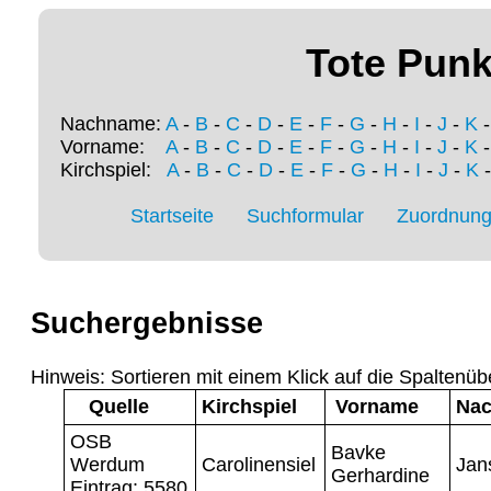
Tote Punk
Nachname:
A
-
B
-
C
-
D
-
E
-
F
-
G
-
H
-
I
-
J
-
K
Vorname:
A
-
B
-
C
-
D
-
E
-
F
-
G
-
H
-
I
-
J
-
K
Kirchspiel:
A
-
B
-
C
-
D
-
E
-
F
-
G
-
H
-
I
-
J
-
K
Startseite
Suchformular
Zuordnung 
Suchergebnisse
Hinweis: Sortieren mit einem Klick auf die Spaltenüb
Quelle
Kirchspiel
Vorname
Na
OSB
Bavke
Werdum
Carolinensiel
Jan
Gerhardine
Eintrag: 5580