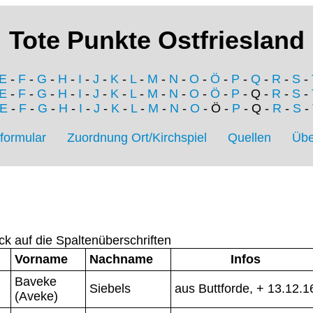
Tote Punkte Ostfriesland
E
-
F
-
G
-
H
-
I
-
J
-
K
-
L
-
M
-
N
-
O
-
Ö
-
P
-
Q
-
R
-
S
-
E
-
F
-
G
-
H
-
I
-
J
-
K
-
L
-
M
-
N
-
O
-
Ö
-
P
- Q -
R
-
S
-
E
-
F
-
G
-
H
-
I
-
J
-
K
-
L
-
M
-
N
-
O
- Ö -
P
- Q -
R
-
S
-
formular
Zuordnung Ort/Kirchspiel
Quellen
Übe
ck auf die Spaltenüberschriften
Vorname
Nachname
Infos
Baveke
Siebels
aus Buttforde, + 13.12.
(Aveke)