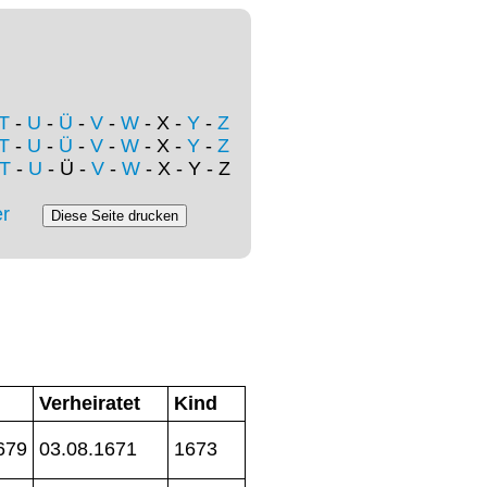
T
-
U
-
Ü
-
V
-
W
- X -
Y
-
Z
T
-
U
-
Ü
-
V
-
W
- X -
Y
-
Z
T
-
U
- Ü -
V
-
W
- X - Y - Z
r
Verheiratet
Kind
1679
03.08.1671
1673