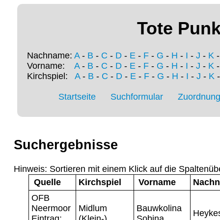
Tote Punk
Nachname:
A
-
B
-
C
-
D
-
E
-
F
-
G
-
H
-
I
-
J
-
K
Vorname:
A
-
B
-
C
-
D
-
E
-
F
-
G
-
H
-
I
-
J
-
K
Kirchspiel:
A
-
B
-
C
-
D
-
E
-
F
-
G
-
H
-
I
-
J
-
K
Startseite
Suchformular
Zuordnung 
Suchergebnisse
Hinweis: Sortieren mit einem Klick auf die Spaltenüb
Quelle
Kirchspiel
Vorname
Nach
OFB
Neermoor
Midlum
Bauwkolina
Heyke
Eintrag:
(Klein-)
Sobina