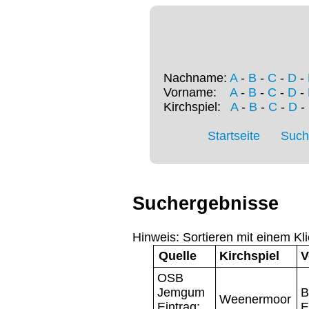
Nachname:
A
-
B
-
C
-
D
-
Vorname:
A
-
B
-
C
-
D
-
Kirchspiel:
A
-
B
-
C
-
D
-
Startseite
Such
Suchergebnisse
Hinweis: Sortieren mit einem Kli
Quelle
Kirchspiel
V
OSB
Jemgum
B
Weenermoor
Eintrag:
E