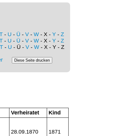
T
-
U
-
Ü
-
V
-
W
- X -
Y
-
Z
T
-
U
-
Ü
-
V
-
W
- X -
Y
-
Z
T
-
U
- Ü -
V
-
W
- X - Y - Z
r
Verheiratet
Kind
28.09.1870
1871