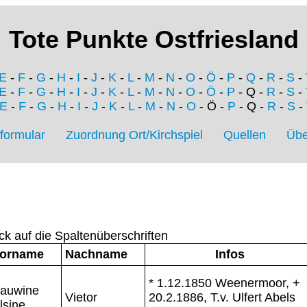
Tote Punkte Ostfriesland
E
-
F
-
G
-
H
-
I
-
J
-
K
-
L
-
M
-
N
-
O
-
Ö
-
P
-
Q
-
R
-
S
-
E
-
F
-
G
-
H
-
I
-
J
-
K
-
L
-
M
-
N
-
O
-
Ö
-
P
- Q -
R
-
S
-
E
-
F
-
G
-
H
-
I
-
J
-
K
-
L
-
M
-
N
-
O
- Ö -
P
- Q -
R
-
S
-
formular
Zuordnung Ort/Kirchspiel
Quellen
Übe
ck auf die Spaltenüberschriften
orname
Nachname
Infos
* 1.12.1850 Weenermoor, +
auwine
Vietor
20.2.1886, T.v. Ulfert Abels
lsine