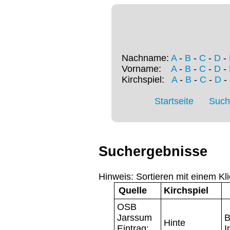
Nachname:
A
-
B
-
C
-
D
-
Vorname:
A
-
B
-
C
-
D
-
Kirchspiel:
A
-
B
-
C
-
D
-
Startseite
Such
Suchergebnisse
Hinweis: Sortieren mit einem Kli
Quelle
Kirchspiel
OSB
Jarssum
B
Hinte
Eintrag:
I