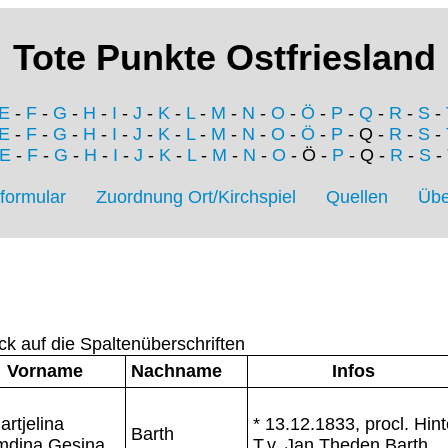
Tote Punkte Ostfriesland
E
-
F
-
G
-
H
-
I
-
J
-
K
-
L
-
M
-
N
-
O
-
Ö
-
P
-
Q
-
R
-
S
-
E
-
F
-
G
-
H
-
I
-
J
-
K
-
L
-
M
-
N
-
O
-
Ö
-
P
- Q -
R
-
S
-
E
-
F
-
G
-
H
-
I
-
J
-
K
-
L
-
M
-
N
-
O
- Ö -
P
- Q -
R
-
S
-
formular
Zuordnung Ort/Kirchspiel
Quellen
Übe
ck auf die Spaltenüberschriften
Vorname
Nachname
Infos
artjelina
* 13.12.1833, procl. Hint
Barth
mdina Gesina
T.v. Jan Theden Barth