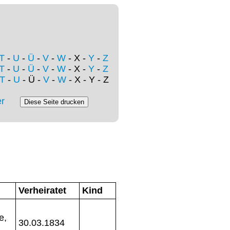
T
-
U
-
Ü
-
V
-
W
- X -
Y
-
Z
T
-
U
-
Ü
-
V
-
W
- X -
Y
-
Z
T
-
U
- Ü -
V
-
W
- X - Y - Z
r
Verheiratet
Kind
e,
30.03.1834