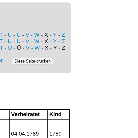
T
-
U
-
Ü
-
V
-
W
- X -
Y
-
Z
T
-
U
-
Ü
-
V
-
W
- X -
Y
-
Z
T
-
U
- Ü -
V
-
W
- X - Y - Z
r
Verheiratet
Kind
04.04.1789
1789