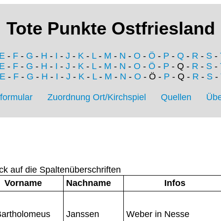
Tote Punkte Ostfriesland
E
-
F
-
G
-
H
-
I
-
J
-
K
-
L
-
M
-
N
-
O
-
Ö
-
P
-
Q
-
R
-
S
-
E
-
F
-
G
-
H
-
I
-
J
-
K
-
L
-
M
-
N
-
O
-
Ö
-
P
- Q -
R
-
S
-
E
-
F
-
G
-
H
-
I
-
J
-
K
-
L
-
M
-
N
-
O
- Ö -
P
- Q -
R
-
S
-
formular
Zuordnung Ort/Kirchspiel
Quellen
Übe
ck auf die Spaltenüberschriften
Vorname
Nachname
Infos
Bartholomeus
Janssen
Weber in Nesse