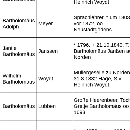
Heinrich Woydt
Sprachlehrer, * um 1803
Bartholomäus
Meyer
vor 1872, oo
Adolph
Neustadtgödens
* 1796, + 21.10.1840, T.
Jantje
Janssen
Bartholomäus Janßen a
Bartholomäus
Norden
Müllergeselle zu Norden
Wilhelm
Woydt
31.8.1832 Hage, S.v.
Bartholomäus
Heinrich Woydt
Große Heerenbeer, Toch
Bartholomäus
Lubben
Gretje Bartholomäus oo
1693