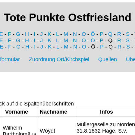
Tote Punkte Ostfriesland
E
-
F
-
G
-
H
-
I
-
J
-
K
-
L
-
M
-
N
-
O
-
Ö
-
P
-
Q
-
R
-
S
-
E
-
F
-
G
-
H
-
I
-
J
-
K
-
L
-
M
-
N
-
O
-
Ö
-
P
- Q -
R
-
S
-
E
-
F
-
G
-
H
-
I
-
J
-
K
-
L
-
M
-
N
-
O
- Ö -
P
- Q -
R
-
S
-
formular
Zuordnung Ort/Kirchspiel
Quellen
Übe
ck auf die Spaltenüberschriften
Vorname
Nachname
Infos
Müllergeselle zu Norden
Wilhelm
Woydt
31.8.1832 Hage, S.v.
Bartholomäus