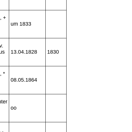
, +
um 1833
v.
us
13.04.1828
1830
, *
08.05.1864
ter
oo