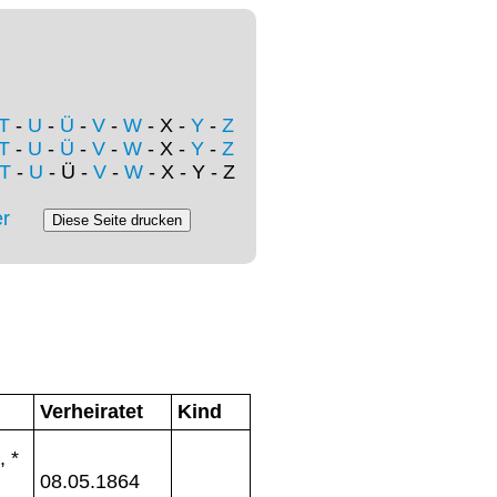
T
-
U
-
Ü
-
V
-
W
- X -
Y
-
Z
T
-
U
-
Ü
-
V
-
W
- X -
Y
-
Z
T
-
U
- Ü -
V
-
W
- X - Y - Z
r
Verheiratet
Kind
, *
08.05.1864