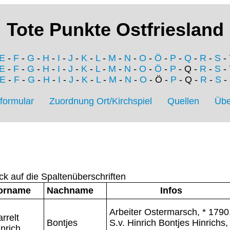
Tote Punkte Ostfriesland
E
-
F
-
G
-
H
-
I
-
J
-
K
-
L
-
M
-
N
-
O
-
Ö
-
P
-
Q
-
R
-
S
-
E
-
F
-
G
-
H
-
I
-
J
-
K
-
L
-
M
-
N
-
O
-
Ö
-
P
- Q -
R
-
S
-
E
-
F
-
G
-
H
-
I
-
J
-
K
-
L
-
M
-
N
-
O
- Ö -
P
- Q -
R
-
S
-
formular
Zuordnung Ort/Kirchspiel
Quellen
Übe
ck auf die Spaltenüberschriften
orname
Nachname
Infos
Arbeiter Ostermarsch, * 1790
rrelt
Bontjes
S.v. Hinrich Bontjes Hinrichs,
nrich