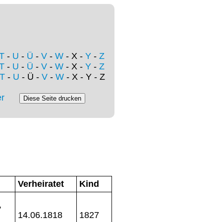
T
-
U
-
Ü
-
V
-
W
- X -
Y
-
Z
T
-
U
-
Ü
-
V
-
W
- X -
Y
-
Z
T
-
U
- Ü -
V
-
W
- X - Y - Z
r
Verheiratet
Kind
,
14.06.1818
1827