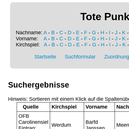
Tote Punk
Nachname:
A
-
B
-
C
-
D
-
E
-
F
-
G
-
H
-
I
-
J
-
K
Vorname:
A
-
B
-
C
-
D
-
E
-
F
-
G
-
H
-
I
-
J
-
K
Kirchspiel:
A
-
B
-
C
-
D
-
E
-
F
-
G
-
H
-
I
-
J
-
K
Startseite
Suchformular
Zuordnung 
Suchergebnisse
Hinweis: Sortieren mit einem Klick auf die Spaltenüb
Quelle
Kirchspiel
Vorname
Nac
OFB
Carolinensiel
Barfd
Werdum
Meen
Eintrag:
Janssen