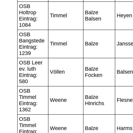
OSB
Holtrop
Balze
Timmel
Heyen
Eintrag:
Balsen
1084
OSB
Bangstede
Timmel
Balze
Janss
Eintrag:
1239
OSB Leer
ev. luth
Balze
Völlen
Balsen
Eintrag:
Focken
580
OSB
Timmel
Balze
Weene
Flesne
Eintrag:
Hinrichs
1362
OSB
Timmel
Weene
Balze
Harms
Eintrag: