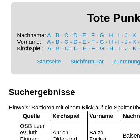
Tote Punk
Nachname:
A
-
B
-
C
-
D
-
E
-
F
-
G
-
H
-
I
-
J
-
K
Vorname:
A
-
B
-
C
-
D
-
E
-
F
-
G
-
H
-
I
-
J
-
K
Kirchspiel:
A
-
B
-
C
-
D
-
E
-
F
-
G
-
H
-
I
-
J
-
K
Startseite
Suchformular
Zuordnung 
Suchergebnisse
Hinweis: Sortieren mit einem Klick auf die Spaltenüb
Quelle
Kirchspiel
Vorname
Nach
OSB Leer
ev. luth
Aurich-
Balze
Balsen
Eintrag:
Oldendorf
Focken