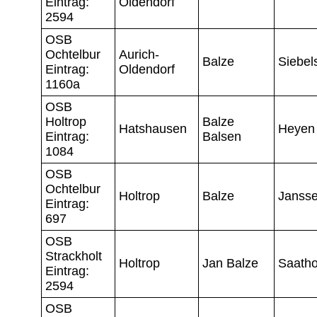
Eintrag:
Oldendorf
2594
OSB
Ochtelbur
Aurich-
Balze
Siebel
Eintrag:
Oldendorf
1160a
OSB
Holtrop
Balze
Hatshausen
Heyen
Eintrag:
Balsen
1084
OSB
Ochtelbur
Holtrop
Balze
Janss
Eintrag:
697
OSB
Strackholt
Holtrop
Jan Balze
Saatho
Eintrag:
2594
OSB