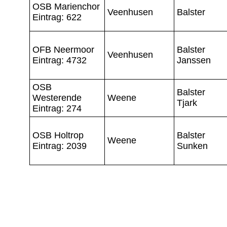
OSB Marienchor
Veenhusen
Balster
Eintrag: 622
OFB Neermoor
Balster
Veenhusen
Eintrag: 4732
Janssen
OSB
Balster
Westerende
Weene
Tjark
Eintrag: 274
OSB Holtrop
Balster
Weene
Eintrag: 2039
Sunken