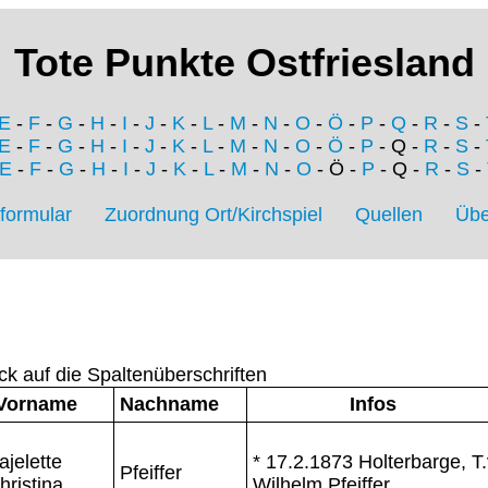
Tote Punkte Ostfriesland
E
-
F
-
G
-
H
-
I
-
J
-
K
-
L
-
M
-
N
-
O
-
Ö
-
P
-
Q
-
R
-
S
-
E
-
F
-
G
-
H
-
I
-
J
-
K
-
L
-
M
-
N
-
O
-
Ö
-
P
- Q -
R
-
S
-
E
-
F
-
G
-
H
-
I
-
J
-
K
-
L
-
M
-
N
-
O
- Ö -
P
- Q -
R
-
S
-
formular
Zuordnung Ort/Kirchspiel
Quellen
Übe
ck auf die Spaltenüberschriften
Vorname
Nachname
Infos
ajelette
* 17.2.1873 Holterbarge, T.
Pfeiffer
hristina
Wilhelm Pfeiffer