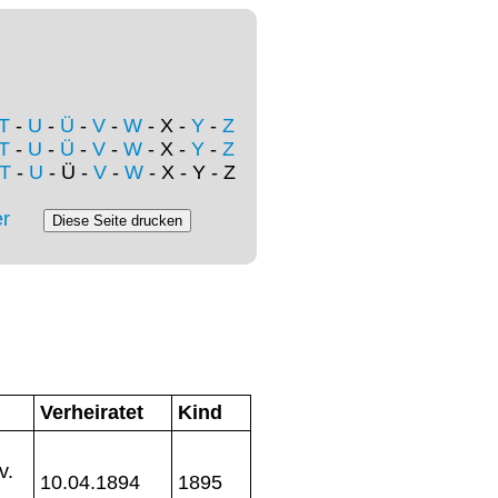
T
-
U
-
Ü
-
V
-
W
- X -
Y
-
Z
T
-
U
-
Ü
-
V
-
W
- X -
Y
-
Z
T
-
U
- Ü -
V
-
W
- X - Y - Z
r
Verheiratet
Kind
v.
10.04.1894
1895