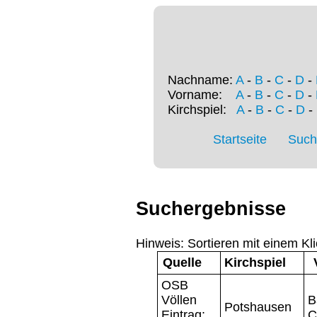
Nachname:
A
-
B
-
C
-
D
-
Vorname:
A
-
B
-
C
-
D
-
Kirchspiel:
A
-
B
-
C
-
D
-
Startseite
Such
Suchergebnisse
Hinweis: Sortieren mit einem Kli
Quelle
Kirchspiel
OSB
Völlen
B
Potshausen
Eintrag:
C