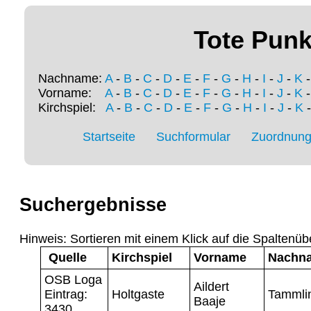
Tote Punk
Nachname:
A
-
B
-
C
-
D
-
E
-
F
-
G
-
H
-
I
-
J
-
K
Vorname:
A
-
B
-
C
-
D
-
E
-
F
-
G
-
H
-
I
-
J
-
K
Kirchspiel:
A
-
B
-
C
-
D
-
E
-
F
-
G
-
H
-
I
-
J
-
K
Startseite
Suchformular
Zuordnung 
Suchergebnisse
Hinweis: Sortieren mit einem Klick auf die Spaltenüb
Quelle
Kirchspiel
Vorname
Nachn
OSB Loga
Aildert
Eintrag:
Holtgaste
Tammli
Baaje
3430