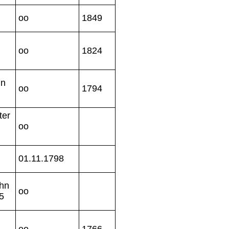
oo
1849
oo
1824
hn
oo
1794
ter
oo
01.11.1798
hn
oo
5
oo
1766