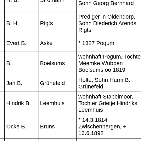
Sohn Georg Bernhard
Prediger in Oldendorp,
B. H.
Rigts
Sohn Diederich Arends
Rigts
Evert B.
Aske
* 1827 Pogum
wohnhaft Pogum, Tochte
B.
Boelsums
Meemke Wubben
Boelsums oo 1819
Holte, Sohn Harm B.
Jan B.
Grünefeld
Grünefeld
wohnhaft Stapelmoor,
Hindrik B.
Leemhuis
Tochter Grietje Hindriks
Leemhuis
* 14.3.1814
Ocke B.
Bruns
Zwischenbergen, +
13.6.1892