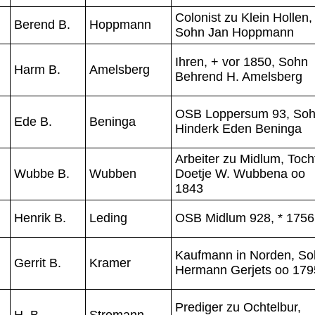
Colonist zu Klein Hollen,
Berend B.
Hoppmann
Sohn Jan Hoppmann
Ihren, + vor 1850, Sohn
Harm B.
Amelsberg
Behrend H. Amelsberg
OSB Loppersum 93, So
Ede B.
Beninga
Hinderk Eden Beninga
Arbeiter zu Midlum, Toch
Wubbe B.
Wubben
Doetje W. Wubbena oo
1843
Henrik B.
Leding
OSB Midlum 928, * 1756
Kaufmann in Norden, So
Gerrit B.
Kramer
Hermann Gerjets oo 179
Prediger zu Ochtelbur,
H. B.
Stromann