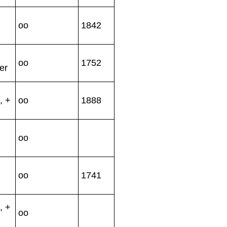
oo
1842
oo
1752
er
, +
oo
1888
oo
oo
1741
, +
oo