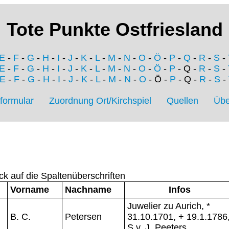
Tote Punkte Ostfriesland
E
-
F
-
G
-
H
-
I
-
J
-
K
-
L
-
M
-
N
-
O
-
Ö
-
P
-
Q
-
R
-
S
-
E
-
F
-
G
-
H
-
I
-
J
-
K
-
L
-
M
-
N
-
O
-
Ö
-
P
- Q -
R
-
S
-
E
-
F
-
G
-
H
-
I
-
J
-
K
-
L
-
M
-
N
-
O
- Ö -
P
- Q -
R
-
S
-
formular
Zuordnung Ort/Kirchspiel
Quellen
Übe
ck auf die Spaltenüberschriften
Vorname
Nachname
Infos
Juwelier zu Aurich, *
B. C.
Petersen
31.10.1701, + 19.1.1786
S.v. J. Peeters