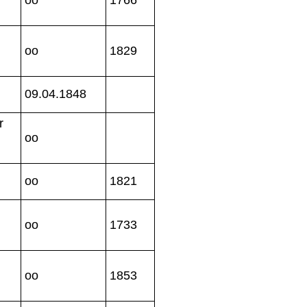
oo
1829
09.04.1848
r
oo
oo
1821
oo
1733
oo
1853