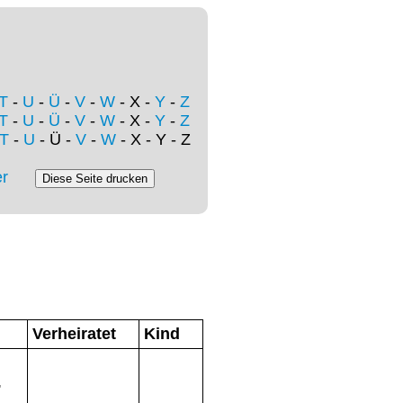
T
-
U
-
Ü
-
V
-
W
- X -
Y
-
Z
T
-
U
-
Ü
-
V
-
W
- X -
Y
-
Z
T
-
U
- Ü -
V
-
W
- X - Y - Z
r
Verheiratet
Kind
,