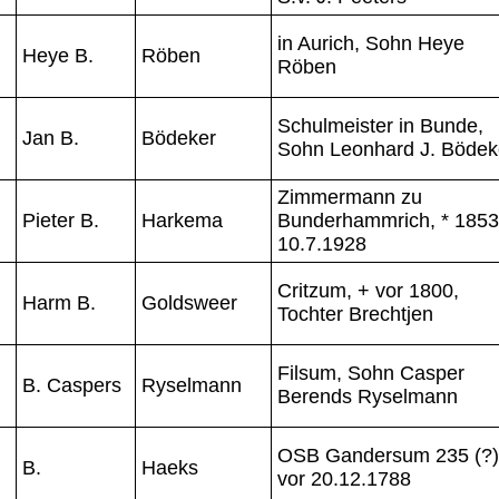
in Aurich, Sohn Heye
Heye B.
Röben
Röben
Schulmeister in Bunde,
Jan B.
Bödeker
Sohn Leonhard J. Bödek
Zimmermann zu
Pieter B.
Harkema
Bunderhammrich, * 1853
10.7.1928
Critzum, + vor 1800,
Harm B.
Goldsweer
Tochter Brechtjen
Filsum, Sohn Casper
B. Caspers
Ryselmann
Berends Ryselmann
OSB Gandersum 235 (?)
B.
Haeks
vor 20.12.1788