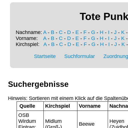
Tote Punk
Nachname:
A
-
B
-
C
-
D
-
E
-
F
-
G
-
H
-
I
-
J
-
K
Vorname:
A
-
B
-
C
-
D
-
E
-
F
-
G
-
H
-
I
-
J
-
K
Kirchspiel:
A
-
B
-
C
-
D
-
E
-
F
-
G
-
H
-
I
-
J
-
K
Startseite
Suchformular
Zuordnung 
Suchergebnisse
Hinweis: Sortieren mit einem Klick auf die Spaltenüb
Quelle
Kirchspiel
Vorname
Nachn
OSB
Wirdum
Midlum
Heyen
Beewe
Eintrag:
(Groß-)
(Zuidhof