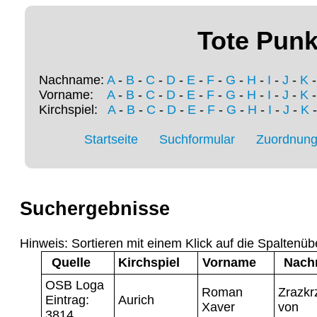
Tote Punk
Nachname:
A
-
B
-
C
-
D
-
E
-
F
-
G
-
H
-
I
-
J
-
K
Vorname:
A
-
B
-
C
-
D
-
E
-
F
-
G
-
H
-
I
-
J
-
K
Kirchspiel:
A
-
B
-
C
-
D
-
E
-
F
-
G
-
H
-
I
-
J
-
K
Startseite
Suchformular
Zuordnung 
Suchergebnisse
Hinweis: Sortieren mit einem Klick auf die Spaltenüb
Quelle
Kirchspiel
Vorname
Nach
OSB Loga
Roman
Zrazkr
Eintrag:
Aurich
Xaver
von
3814